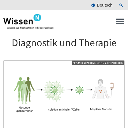
Deutsch
Diagnostik und Therapie
© Agnes Bonifacius, MHH / BioRender.com