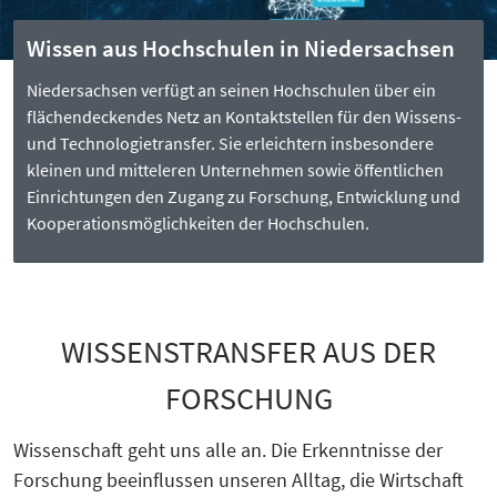
Wissen aus Hochschulen in Niedersachsen
Niedersachsen verfügt an seinen Hochschulen über ein
flächendeckendes Netz an Kontaktstellen für den Wissens-
und Technologietransfer. Sie erleichtern insbesondere
kleinen und mitteleren Unternehmen sowie öffentlichen
Einrichtungen den Zugang zu Forschung, Entwicklung und
Kooperationsmöglichkeiten der Hochschulen.
WISSENSTRANSFER AUS DER
FORSCHUNG
Wissenschaft geht uns alle an. Die Erkenntnisse der
Forschung beeinflussen unseren Alltag, die Wirtschaft