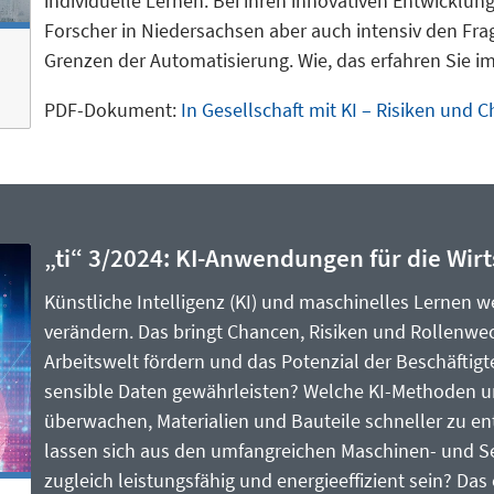
individuelle Lernen. Bei ihren innovativen Entwicklu
Forscher in Niedersachsen aber auch intensiv den Fr
Grenzen der Automatisierung. Wie, das erfahren Sie im
PDF-Dokument:
In Gesellschaft mit KI – Risiken und 
„ti“ 3/2024: KI-Anwendungen für die Wirt
Künstliche Intelligenz (KI) und maschinelles Lernen w
verändern. Das bringt Chancen, Risiken und Rollenwech
Arbeitswelt fördern und das Potenzial der Beschäftigte
sensible Daten gewährleisten? Welche KI-Methoden un
überwachen, Materialien und Bauteile schneller zu e
lassen sich aus den umfangreichen Maschinen- und S
zugleich leistungsfähig und energieeffizient sein? Das 