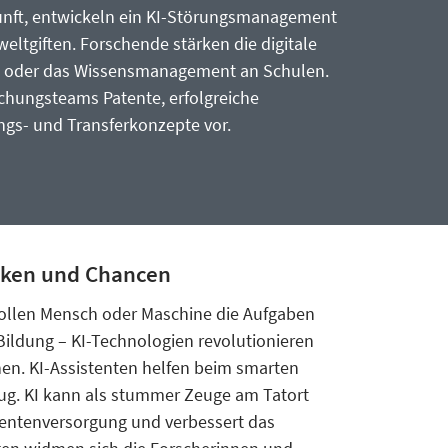
nft, entwickeln ein KI-Störungsmanagement
eltgiften. Forschende stärken die digitale
gen oder das Wissensmanagement an Schulen.
schungsteams Patente, erfolgreiche
s- und Transferkonzepte vor.
isiken und Chancen
 Sollen Mensch oder Maschine die Aufgaben
 Bildung – KI-Technologien revolutionieren
rnen. KI-Assistenten helfen beim smarten
rug. KI kann als stummer Zeuge am Tatort
tientenversorgung und verbessert das