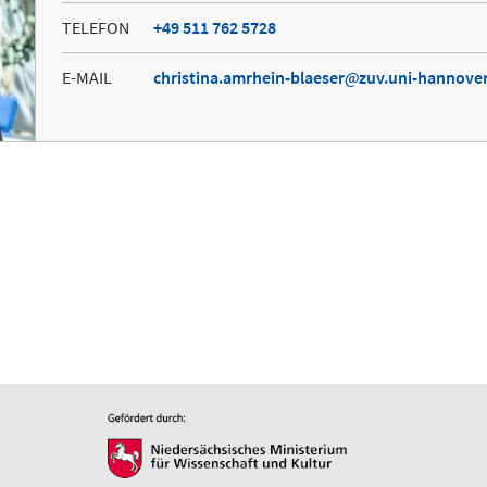
TELEFON
+49 511 762 5728
E-MAIL
christina.amrhein-blaeser
zuv.uni-hannover