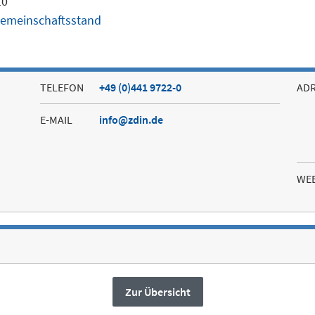
10
emeinschaftsstand
TELEFON
+49 (0)441 9722-0
AD
E-MAIL
info@zdin.de
WE
Zur Übersicht