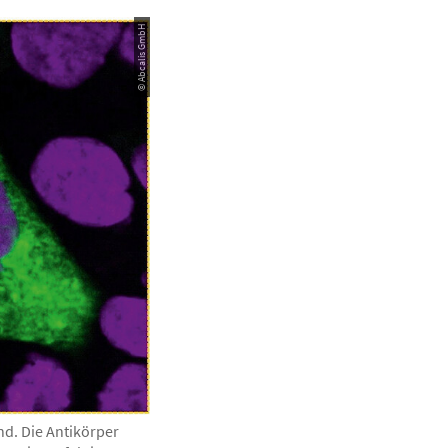
© Abcalis GmbH
nd. Die Antikörper