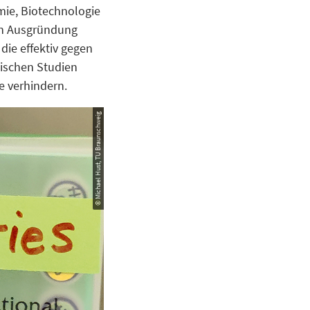
mie, Biotechnologie
en Ausgründung
die effektiv gegen
nischen Studien
e verhindern.
© Michael Hust, TU Braunschweig