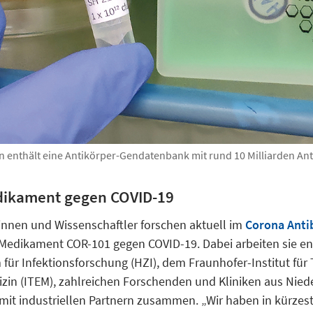
n enthält eine Antikörper-Gendatenbank mit rund 10 Milliarden An
dikament gegen COVID-19
innen und Wissenschaftler forschen aktuell im
Corona Ant
Medikament COR-101 gegen COVID-19. Dabei arbeiten sie e
ür Infektionsforschung (HZI), dem Fraunhofer-Institut für
izin (ITEM), zahlreichen Forschenden und Kliniken aus Nie
it industriellen Partnern zusammen. „Wir haben in kürzest