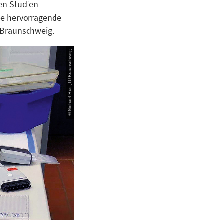
en Studien
ie hervorragende
U Braunschweig.
© Michael Hust, TU Braunschweig